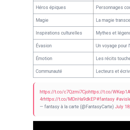
Héros épiques
Personnages cou
Magie
La magie transcen
Inspirations culturelles
Mythes et légend
Évasion
Un voyage pour l
Émotion
Les récits touche
Communauté
Lecteurs et écri
https://t.co/c7Qzmi7Cjo
https://t.co/WKep
4r
https://t.co/MDnHa9dkEP
#fantasy
#avisl
— fantasy à la carte (@FantasyCarte)
July 18