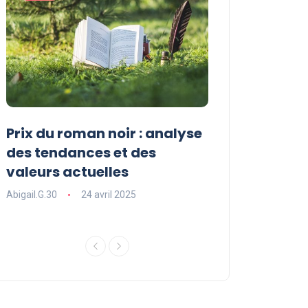
Prix du roman noir : analyse
Concours litté
des tendances et des
comment part
valeurs actuelles
maximiser vo
succès
Abigail.G.30
24 avril 2025
Abigail.G.30
23 av