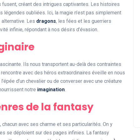
 fusent, créant des intrigues captivantes. Les histoires
s légendes oubliées. Ici, la magie n’est pas simplement
é alternative. Les
dragons
, les fées et les guerriers
vité infinie, répondant à nos désirs d’évasion.
ginaire
Récits récompensés :
ascinante. Ils nous transportent au-delà des contraintes
explorer les histoires qui
La rencontre avec des héros extraordinaires éveille en nous
inspirent
l’épée d’un chevalier ou de converser avec une créature
Abigail.G.30
23 avril 2025
 nourrissent notre
imagination
.
nres de la fantasy
 chacun avec ses charme et ses particularités. On y
es se déploient sur des pages infinies. La fantasy