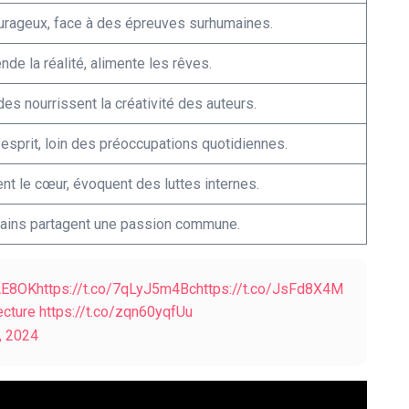
rageux, face à des épreuves surhumaines.
de la réalité, alimente les rêves.
es nourrissent la créativité des auteurs.
’esprit, loin des préoccupations quotidiennes.
nt le cœur, évoquent des luttes internes.
vains partagent une passion commune.
1AE8OK
https://t.co/7qLyJ5m4Bc
https://t.co/JsFd8X4M
ecture
https://t.co/zqn60yqfUu
, 2024