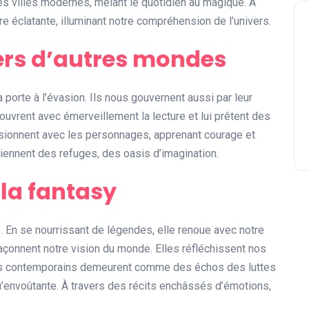
des villes modernes, mêlant le quotidien au magique. À
re éclatante, illuminant notre compréhension de l’univers.
 vers d’autres mondes
 porte à l’évasion. Ils nous gouvernent aussi par leur
ouvrent avec émerveillement la lecture et lui prêtent des
fusionnent avec les personnages, apprenant courage et
iennent des refuges, des oasis d’imagination.
 la fantasy
re. En se nourrissant de légendes, elle renoue avec notre
façonnent notre vision du monde. Elles réfléchissent nos
es contemporains demeurent comme des échos des luttes
u’envoûtante. À travers des récits enchâssés d’émotions,