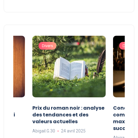
Divers
Divers
s :
Prix du roman noir : analyse
Concours 
res qui
des tendances et des
comment 
valeurs actuelles
maximise
succès
025
Abigail.G.30
24 avril 2025
Abigail.G.30