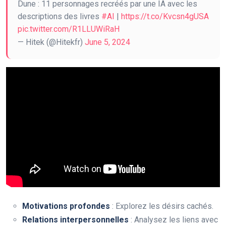
Dune : 11 personnages recréés par une IA avec les
descriptions des livres
#AI
|
https://t.co/Kvcsn4gUSA
pic.twitter.com/R1LLUWiRaH
— Hitek (@Hitekfr)
June 5, 2024
Motivations profondes
: Explorez les désirs cachés.
Relations interpersonnelles
: Analysez les liens avec